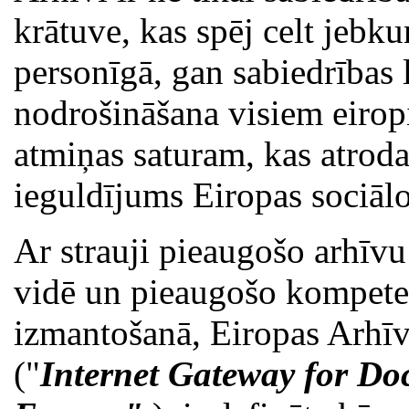
krātuve, kas spēj celt jebku
personīgā, gan sabiedrības 
nodrošināšana visiem eiropi
atmiņas saturam, kas atrod
ieguldījums Eiropas sociālo
Ar strauji pieaugošo arhīvu
vidē un pieaugošo kompete
izmantošanā, Eiropas Arhīv
("
Internet Gateway for Do