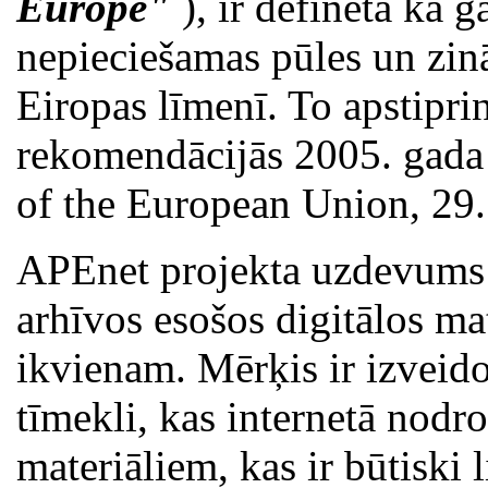
Europe"
), ir definēta kā g
nepieciešamas pūles un zinā
Eiropas līmenī. To apstipr
rekomendācijās 2005. gada 
of the European Union, 29
APEnet projekta uzdevums 
arhīvos esošos digitālos ma
ikvienam. Mērķis ir izveid
tīmekli, kas internetā nodr
materiāliem, kas ir būtiski 