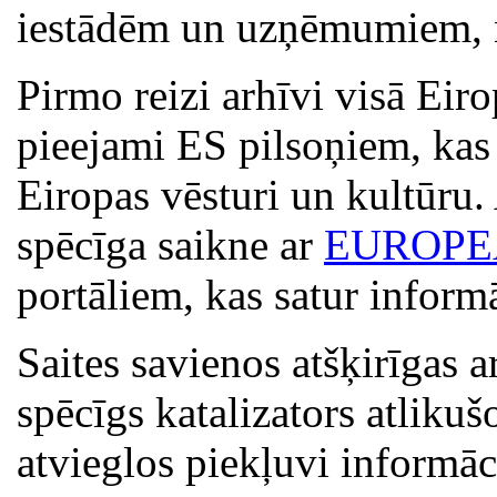
iestādēm un uzņēmumiem, ne
Pirmo reizi arhīvi visā Eir
pieejami ES pilsoņiem, kas 
Eiropas vēsturi un kultūru
spēcīga saikne ar
EUROP
portāliem, kas satur inform
Saites savienos atšķirīgas a
spēcīgs katalizators atlikuš
atvieglos piekļuvi informāc