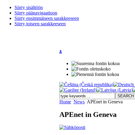
Siirry sisältöön
Siirry päänavigaatioon
Siirry ensimmäiseen sarakkeeseen
Siirry toiseen sarakkeeseen
.
Home
News
APEnet in Geneva
APEnet in Geneva