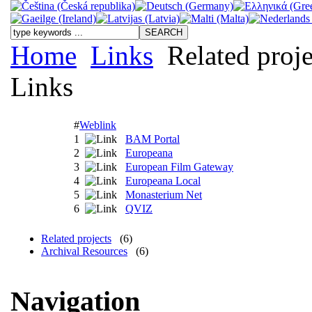
Home
Links
Related proje
Links
#
Weblink
1
BAM Portal
2
Europeana
3
European Film Gateway
4
Europeana Local
5
Monasterium Net
6
QVIZ
Related projects
(6)
Archival Resources
(6)
Navigation